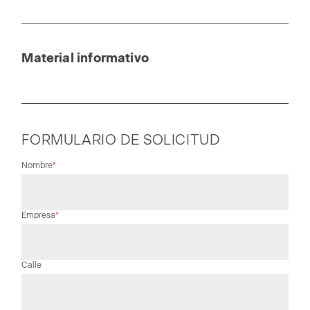
Material informativo
FORMULARIO DE SOLICITUD
Campo
Nombre
*
obligatorio
Campo
Empresa
*
obligatorio
Calle