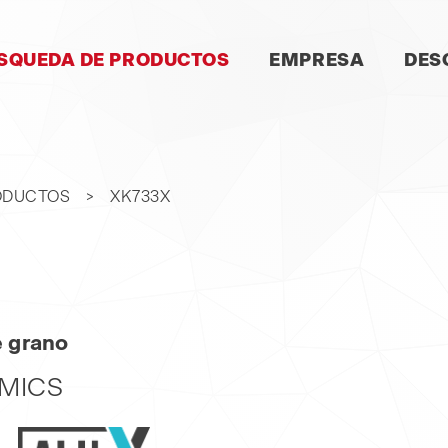
LTAR
SQUEDA DE PRODUCTOS
EMPRESA
DES
VEGACIÓN
ODUCTOS
XK733X
e grano
MICS