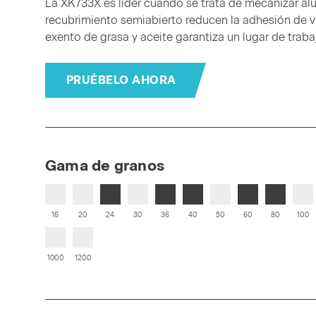
La XK733X es líder cuando se trata de mecanizar alu
recubrimiento semiabierto reducen la adhesión de vi
exento de grasa y aceite garantiza un lugar de traba
PRUÉBELO AHORA
Gama de granos
16
20
24
30
36
40
50
60
80
100
1000
1200