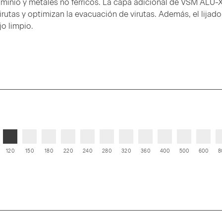
minio y metales no férricos. La capa adicional de VSM ALU-X
rutas y optimizan la evacuación de virutas. Además, el lijado
jo limpio.
120
150
180
220
240
280
320
360
400
500
600
8