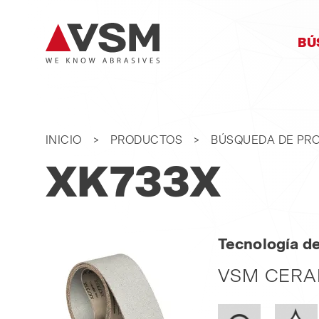
SA
BÚ
NA
INICIO
PRODUCTOS
BÚSQUEDA DE PR
XK733X
Tecnología d
VSM CERA