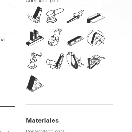
Adecuado para:
na
Materiales
Desarrollado para: