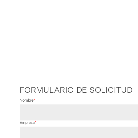
FORMULARIO DE SOLICITUD
Campo
Nombre
*
obligatorio
Campo
Empresa
*
obligatorio