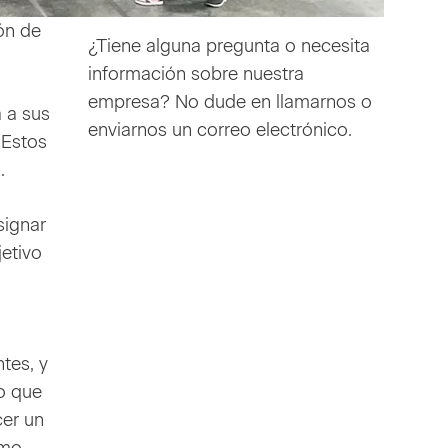
ón de
¿Tiene alguna pregunta o necesita
información sobre nuestra
empresa? No dude en llamarnos o
 a sus
enviarnos un correo electrónico.
 Estos
.
signar
etivo
tes, y
o que
cer un