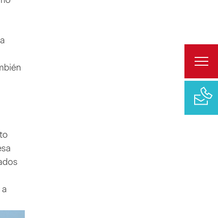
omo
la
ambién
to
esa
tados
 a