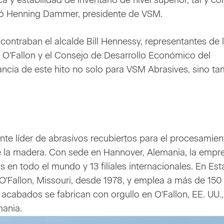
ca y estabilidad de inventario de nivel superior, tal y c
rmó Henning Dammer, presidente de VSM.
ncontraban el alcalde Bill Hennessy, representantes de 
 O'Fallon y el Consejo de Desarrollo Económico del
ncia de este hito no solo para VSM Abrasives, sino t
te líder de abrasivos recubiertos para el procesamien
de la madera. Con sede en Hannover, Alemania, la empr
en todo el mundo y 13 filiales internacionales. En Es
 O'Fallon, Missouri, desde 1978, y emplea a más de 150
acabados se fabrican con orgullo en O'Fallon, EE. UU.,
mania.