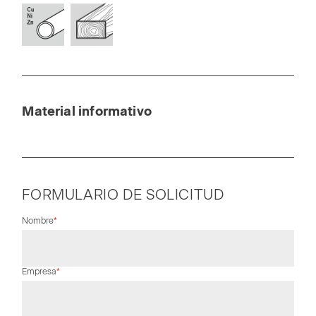
Material informativo
FORMULARIO DE SOLICITUD
Campo
Nombre
*
obligatorio
Campo
Empresa
*
obligatorio