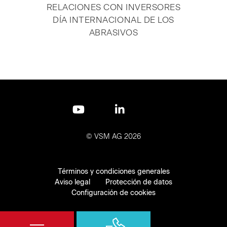
NAVEGACIÓN
RELACIONES CON INVERSORES
DÍA INTERNACIONAL DE LOS
ABRASIVOS
Saltar
navegación
© VSM AG 2026
Saltar
navegación
Términos y condiciones generales
Aviso legal
Protección de datos
SELECCIÓN
Configuración de cookies
DE
IDIOMA